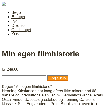
Bøger
E-bøger
Lyd
Diverse
Om forlaget
Kurv
Min egen filmhistorie
kr.
248,00
Tilføj til kurv
Bogen “Min egen filmhistorie”
Henning Kristiansen har fotograferet ikke mindre end 68
danske og internationale spillefilm. Deriblandt Gabriel Axels
Oscar-vinder Babettes gæstebud og Henning Carlsens
klassiker Sult. Englænderen Peter Brooks kontroversielle