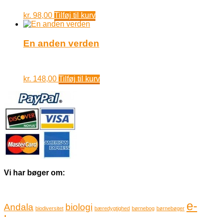
kr.
98,00
Tilføj til kurv
En anden verden
kr.
148,00
Tilføj til kurv
Vi har bøger om:
e-
Andala
biologi
biodiversitet
bæredygtighed
børnebog
børnebøger