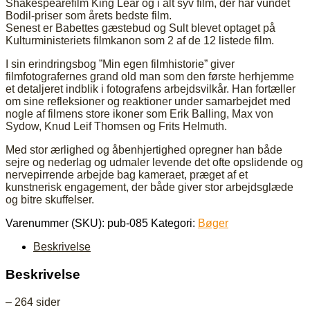
Shakespearefilm King Lear og i alt syv film, der har vundet
Bodil-priser som årets bedste film.
Senest er Babettes gæstebud og Sult blevet optaget på
Kulturministeriets filmkanon som 2 af de 12 listede film.
I sin erindringsbog ”Min egen filmhistorie” giver
filmfotografernes grand old man som den første herhjemme
et detaljeret indblik i fotografens arbejdsvilkår. Han fortæller
om sine refleksioner og reaktioner under samarbejdet med
nogle af filmens store ikoner som Erik Balling, Max von
Sydow, Knud Leif Thomsen og Frits Helmuth.
Med stor ærlighed og åbenhjertighed opregner han både
sejre og nederlag og udmaler levende det ofte opslidende og
nervepirrende arbejde bag kameraet, præget af et
kunstnerisk engagement, der både giver stor arbejdsglæde
og bitre skuffelser.
Varenummer (SKU):
pub-085
Kategori:
Bøger
Beskrivelse
Beskrivelse
– 264 sider