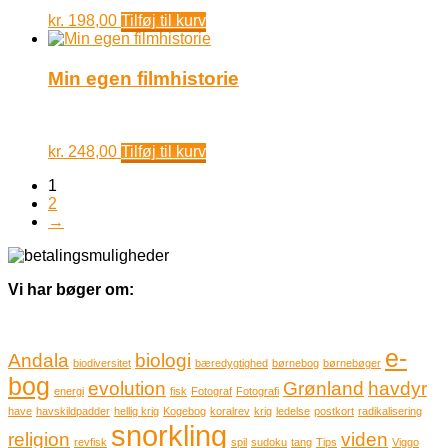
kr.
198,00
Tilføj til kurv
Min egen filmhistorie
kr.
248,00
Tilføj til kurv
1
2
→
Vi har bøger om:
e-
Andala
biologi
biodiversitet
bæredygtighed
børnebog
børnebøger
bog
evolution
Grønland
havdyr
energi
fisk
Fotograf
Fotografi
have
havskildpadder
hellig krig
Kogebog
koralrev
krig
ledelse
postkort
radikalisering
snorkling
religion
viden
revfisk
spil
sudoku
tang
Tips
Viggo