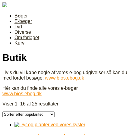
Bøger
E-bøger
Lyd
Diverse
Om forlaget
Kurv
Butik
Hvis du vil købe nogle af vores e-bog udgivelser så kan du
med fordel besøge:
www.bios.ebog.dk
Hér kan du finde alle vores e-bøger.
www.bios.ebog.dk
Sorteret
Viser 1–16 af 25 resultater
efter
popularitet