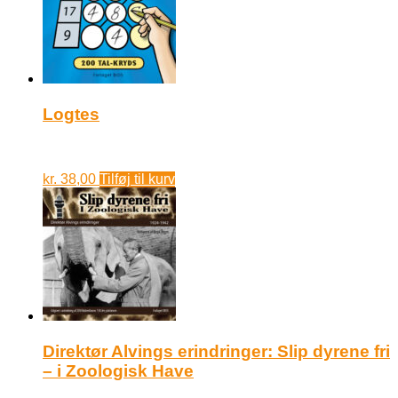
Logtes
kr.
38,00
Tilføj til kurv
Direktør Alvings erindringer: Slip dyrene fri
– i Zoologisk Have