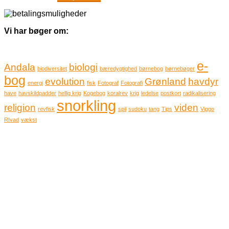
Vi har bøger om:
e-
Andala
biologi
biodiversitet
bæredygtighed
børnebog
børnebøger
bog
evolution
Grønland
havdyr
energi
fisk
Fotograf
Fotografi
have
havskildpadder
hellig krig
Kogebog
koralrev
krig
ledelse
postkort
radikalisering
snorkling
religion
viden
revfisk
spil
sudoku
tang
Tips
Viggo
RIvad
vækst