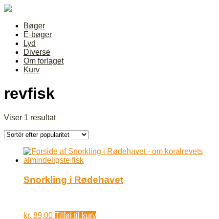
Bøger
E-bøger
Lyd
Diverse
Om forlaget
Kurv
revfisk
Viser 1 resultat
Snorkling i Rødehavet
kr.
89,00
Tilføj til kurv