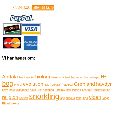
kr.
248,00
Tilføj til kurv
Vi har bøger om:
e-
Andala
biologi
biodiversitet
bæredygtighed
børnebog
børnebøger
bog
evolution
Grønland
havdyr
energi
fisk
Fotograf
Fotografi
have
havskildpadder
hellig krig
Kogebog
koralrev
krig
ledelse
postkort
radikalisering
snorkling
religion
viden
revfisk
spil
sudoku
tang
Tips
Viggo
RIvad
vækst