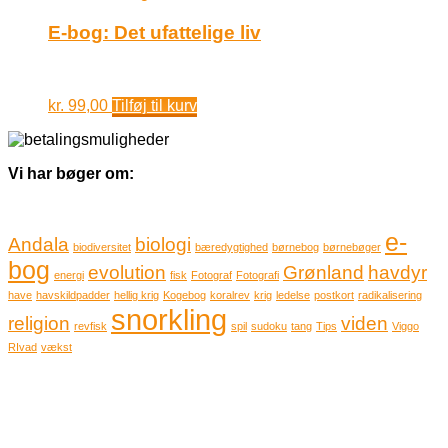
E-bog: Det ufattelige liv
kr.
99,00
Tilføj til kurv
Vi har bøger om:
e-
Andala
biologi
biodiversitet
bæredygtighed
børnebog
børnebøger
bog
evolution
Grønland
havdyr
energi
fisk
Fotograf
Fotografi
have
havskildpadder
hellig krig
Kogebog
koralrev
krig
ledelse
postkort
radikalisering
snorkling
religion
viden
revfisk
spil
sudoku
tang
Tips
Viggo
RIvad
vækst