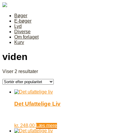
Bøger
E-bøger
Lyd
Diverse
Om forlaget
Kurv
viden
Sorteret
Viser 2 resultater
efter
popularitet
Det Ufattelige Liv
kr.
248,00
Læs mere